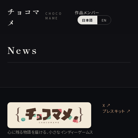
チョコマ
作品
メンバー
CHOCO
MAME
メ
日本語
EN
News
X ↗
プレスキット
↗
心に残る物語を届ける、小さなインディーゲームス