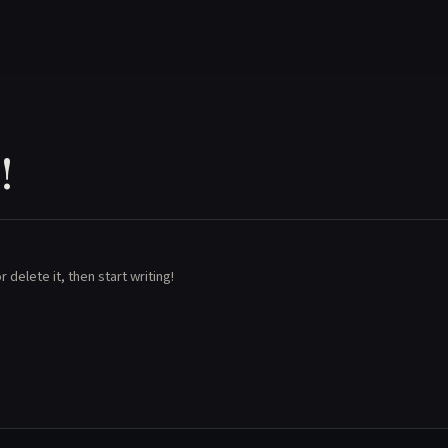
!
 delete it, then start writing!