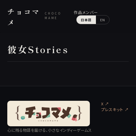
チョコマ
作品
メンバー
CHOCO
MAME
メ
日本語
EN
彼女Stories
X ↗
プレスキット
↗
心に残る物語を届ける、小さなインディーゲームス